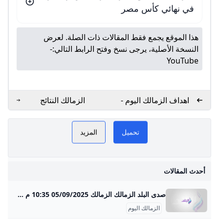
في نهائي كأس مصر
هذا الموقع يجمع فقط المقالات ذات الصلة. لعرض
النسخة الأصلية، يرجى نسخ وفتح الرابط التالي:
-
YouTube
اهداف الزمالك اليوم -
الزمالك النتائج
بطولات
والإحصائيات وأبرز
اللقطات. كووورة
تحميل
المزيد
مخ
م
أحدث المقالات
صدى البلد الزمالك الزمالك 05/09/2025 10:35 م شهد مران الفريق الأول للكرة بالنادي المصري اليوم الجمعة، ببورفؤاد، استقبال أحد الأطفال من ذوي الهمم وهو الطفل"عمر" الذي حظي باستقبال حافل من الجهاز الفني للفريق بقيادة التونسي نبيل الكوكي ويستع 05/09/2025 09:01 م عقد البلجيكي يانيك فيريرا المدير الفني للفريق الأول لكرة القدم بنادي الزمالك جلسة مع اللاعبين على هامش مران اليوم الجمعة 05/09/2025 08:56 م استأنف الفريق الأول لكرة القدم بنادي الزمالك تدريباته مساء اليوم الجمعة على ستاد الكلية الحربية
الزمالك اليوم
ا