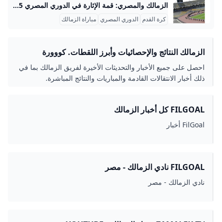
الزمالك والمصري: قمة الإثارة في الدوري المصري 2025 الزمالك اليوم يقف على أعتاب مواجهة حاسمة في الدوري المصري الممتاز لموسم 2025-2026، حيث يستعد لملاقاة فريق المصري البورسعيدي ضمن منافسات الجولة السادسة، والتي تُقام يوم السبت 13 سبتمبر 2025 في تمام الساعة الثامنة مساءً بتوقيت القاهرة. تقام المباراة على استاد برج العرب بمدينة الإسكندرية، وهو ملعب ذو سعة كبيرة يُعطي المباراة طابعاً حماسياً على مستوى الحضور الجماهيري والضغوط التي تشكل فاعلية المباراة في سباق الدوري. يُعد هذا اللقاء محطة مهمة للزمالك الذي يسعى لتعويض خسارته الأخيرة أمام وادي دجلة بهدفين مقابل هدف، إذ أن نقاط المباراة الثلاث لها تأثير كبير في ترتيب الفريق داخل جدول المنافسة الذي يشهد تقاربًا في النقاط بين كبار الفرق.
كرة القدم
الدوري المصري
مباراة الزمالك
الزمالك النتائج والإحصائيات وأبرز اللقطات. كووورة
احصل على جميع الأخبار والتحديثات الأخيرة لفريق الزمالك بما في
ذلك أخبار الانتقالات القادمة والمباريات والنتائج المباشرة.
FILGOAL كل أخبار الزمالك
FilGoal أخبار
FILGOAL نادي الزمالك - مصر
نادي الزمالك - مصر