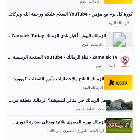
الزمالك اليوم
كورة كل يوم مع مؤمن - YouTube السلام عليكم ورحمة الله وبركاتهاهلا ومرحبا بكم في قناة زمالك اليومقناة خاصة باخبار نادي الزمالك اليومية وبعض اخبار الدوري المصري و احصائيات لمباريات الزمال…
الزمالك اليوم
الزمالك اليوم - أخبار نادى الزمالك Zamalek Today الزمالك اليوم - أخبار نادى الزمالك Zamalek Today الزمالك اليوم صحيفة الزمالك اليوم اخبار الرياضة :موقع صحيفة الزمالك اليوم بوابة أخبارية رياضية أليكترونية تشمل كل الاخبار الرياضية و كرة القدم لتمكينك من متابعة جميع المباريات و مستجدات الساحة الرياضية. تنشر كل ما يتعلق بأخبار الرياضة بشكل عام و كرة القدم بشكل خاص نظرا لاهتمام جمهور عريض و مشجعين من جميع أنحاء الوطن العربي لهذه الرياضة. أخبار من مصادر رياضية مختلفة مثل “خبر مصر الرياضي” أو “خبر اليوم الرياضي” حيث أن أخبار كرة القدم تعتبر مادة دسمة للصحافة من تحليل نتائج المباريات وخاصتا أذا كانت نتيجة مباراة لنوادي كبيرة مثل الأهلي و الزمالك في مصر أو الهلال والنصر في السعودية أو الرجاء و الوداد في المغربو الجزائر وغيرهم من الدول الأخري.
الزمالك اليوم
Zamalek TV - قناة الزمالك - YouTube الصفحة الرسمية لقناة نادي الزمالك.تردد 11449 , 27500 H 📺🎤
الزمالك اليوم
الزمالك النتائج والإحصائيات وأبرز اللقطات. كووورة احصل على جميع الأخبار والتحديثات الأخيرة لفريق الزمالك بما في ذلك أخبار الانتقالات القادمة والمباريات والنتائج المباشرة. الأهلي ضد بيراميدزإيقاف الونش 3 مباريات.. وغرامة مالية على الأهلي11:252 سبتمبر 2025وادي دجلة ضد الزمالك الزمالك يعاقب الونش‎09:521 سبتمبر 2025وادي دجلة ضد الزمالكطارق يحيى: الصفقات الجديدة لا تليق بالزمالك09:331 سبتمبر 2025وادي دجلة ضد الزمالك مدرب دجلة: جمهور الزمالك مرعب.. ونحاول الحفاظ على هويتنا دائما 09:271 سبتمبر 2025الإنتقالات كووورة يوضح.. هل يدرس الزمالك إقالة فيريرا؟07:461 سبتمبر 2025الدوري المصري الممتاز فييرا لكووورة: الدوري المصري أصبح أكثر تنافسية.
الزمالك اليوم
هل الزمالك حي مثالي للمعيشة؟ الزمالك منطقة فريدة في قلب القاهرة، وتقع على جزيرة في نهر النيل. هذا الموقع يعطي السكان فرصة للاستمتاع بنسمات الهواء العليل ومناظر النيل الجميلة. تخيل تعيش في مكان تقدر تطلع منه على الماي وتشوف الغروب، أكيد هيساعدك على الاسترخاء بعد يوم طويل. واحدة من أشهر مميزات الزمالك هي الأمان والتنظيم العالي. هنا مش بس الحياة راقية، لكن كمان في وجود مستمر للأمن بيساعد على راحة بالك. وكمان، المنطقة مشهورة بفللها الفخمة وشققها المؤثثة بأناقة، يعني سواء كنت عايز تعيش لوحدك أو مع عيلتك، هتلاقي خيارات مناسبة.
سكن
ثقافة
تجمع
الزمالك يهزم المصري بثلاثية ويعتلي صدارة الدوري حقق نادي الزمالك فوزًا بارزًا على نظيره المصري البورسعيدي بثلاثية نظيفة في مباراة الجولة السادسة من الدوري المصري الممتاز، التي أقيمت مساء السبت 13 سبتمبر 2025 على ستاد برج العرب. افتتح عدي الدباغ التسجيل في الدقيقة 30 بعد متابعة كرة ارتدت من القائم إثر تمريرة من ناصر ماهر وتصدى دفاع المصري، مما استغلها بذكاء ليضع الكرة في الشباك. وفي الشوط الثاني، أضاف عمر جابر الهدف الثاني في الدقيقة 64 بعدما تلقى تمريرة من البرازيلي خوان بيزيرا تابعها داخل منطقة الجزاء بنجاح.
كرة القدم
الدوري المصري
الزمالك