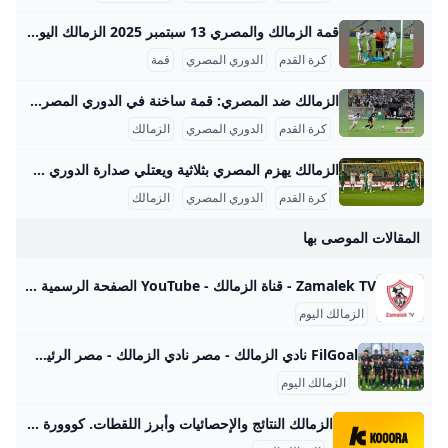
قمة الزمالك والمصري 13 سبتمبر 2025 الزمالك اليوم يدخل مباراة هامة وحاسمة في الدوري المصري الممتاز لموسم 2025-2026، حيث يواجه نظيره المصري البورسعيدي ضمن منافسات الجولة السادسة. هذا اللقاء أقيم يوم السبت 13 سبتمبر 2025 على ملعب برج العرب في مدينة الإسكندرية، وهو موعد جذب أنظار جميع عشاق الكرة المصرية، خاصة وأن الزمالك والمصري يتنافسان بقوة على صدارة جدول الترتيب. المباراة انطلقت في الساعة الثامنة مساءً بتوقيت القاهرة والسعودية، وكانت بالتعادل المنتظر بعد فترة توقف دولي لشهر سبتمبر.
كرة القدم
الدوري المصري
قمة
الزمالك ضد المصري: قمة ساخنة في الدوري المصري الزمالك اليوم يشهد حالة من الترقب والتركيز الشديد من الجماهير بعد الأداء المتذبذب في أغسطس واستعداد الفريق لمجموعة مهمة من المباريات خلال سبتمبر 2025. الزمالك يحتل حالياً المركز الثاني في الدوري المصري برصيد 10 نقاط، بعد أن خاض 5 مباريات فاز في 3 منها، وتعادل في واحدة، وخسر أخرى. يمتلك الفريق خط دفاع قوي استقبل 3 أهداف فقط، لكنه يواجه تحديات قوية مع اقتراب المواجهات الحاسمة. في سبتمبر، يخوض الزمالك مباريات صعبة أبرزها مواجهة المصري البورسعيدي في 13 سبتمبر على استاد برج العرب، يليه لقاء الإسماعيلي في 18 سبتمبر، ثم مواجهة الجونة في 23 سبتمبر، وأخيراً مباراة القمة ضد الأهلي في 29 سبتمبر.
كرة القدم
الدوري المصري
الزمالك
الزمالك يهزم المصري بثلاثية ويعتلي صدارة الدوري حقق نادي الزمالك فوزًا بارزًا على نظيره المصري البورسعيدي بثلاثية نظيفة في مباراة الجولة السادسة من الدوري المصري الممتاز، التي أقيمت مساء السبت 13 سبتمبر 2025 على ستاد برج العرب. افتتح عدي الدباغ التسجيل في الدقيقة 30 بعد متابعة كرة ارتدت من القائم إثر تمريرة من ناصر ماهر وتصدى دفاع المصري، مما استغلها بذكاء ليضع الكرة في الشباك. وفي الشوط الثاني، أضاف عمر جابر الهدف الثاني في الدقيقة 64 بعدما تلقى تمريرة من البرازيلي خوان بيزيرا تابعها داخل منطقة الجزاء بنجاح.
كرة القدم
الدوري المصري
الزمالك
المقالات الموصى بها
Zamalek TV - قناة الزمالك - YouTube الصفحة الرسمية لقناة نادي الزمالك.تردد 11449 , 27500 H 📺🎤
الزمالك اليوم
FilGoal نادي الزمالك - مصر نادي الزمالك - مصر الرئيسية أخبار مباريات ميركاتو فانتازي في الجول مسابقة التوقعات فيديوهات عدسات آراء حرة ركن الألعاب الدوري المصري الدوري الإنجليزي الممتاز الدوري الإسباني الدوري الإيطالي الدوري الفرنسي الدوري الألماني الدوري السعودي للمحترفين دوري أبطال إفريقيا كأس الكونفدرالية دوري أبطال أوروبا كل البطولات الكرة المصرية الدوري المصري الكرة الأوروبية الكرة الإفريقية منتخب مصر سعودي في الجول الدوري الإنجليزي الدوري الإسباني دوري أبطال أوروبا القسم الثاني رياضات أخرى كرة سلة
الزمالك اليوم
الزمالك النتائج والإحصائيات وأبرز اللقطات. كووورة احصل على جميع الأخبار والتحديثات الأخيرة لفريق الزمالك بما في ذلك أخبار الانتقالات القادمة والمباريات والنتائج المباشرة. الأهلي ضد بيراميدزإيقاف الونش 3 مباريات.. وغرامة مالية على الأهلي11:252 سبتمبر 2025وادي دجلة ضد الزمالك الزمالك يعاقب الونش‎09:521 سبتمبر 2025وادي دجلة ضد الزمالكطارق يحيى: الصفقات الجديدة لا تليق بالزمالك09:331 سبتمبر 2025وادي دجلة ضد الزمالك مدرب دجلة: جمهور الزمالك مرعب.. ونحاول الحفاظ على هويتنا دائما 09:271 سبتمبر 2025الإنتقالات كووورة يوضح.. هل يدرس الزمالك إقالة فيريرا؟07:461 سبتمبر 2025الدوري المصري الممتاز فييرا لكووورة: الدوري المصري أصبح أكثر تنافسية.