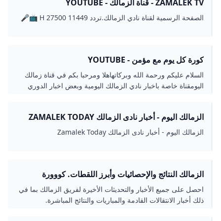
ZAMALEK TV - قناة الزمالك - YOUTUBE
الصفحة الرسمية لقناة نادي الزمالك.تردد 11449 27500 H 📺🎤
كورة كل يوم مع مؤمن - YOUTUBE
السلام عليكم ورحمة الله وبركاتهاهلا ومرحبا بكم في قناة زمالك
اليومقناة خاصة باخبار نادي الزمالك اليومية وبعض اخبار الدوري
المصري و احصائيات لمباريات الزمال...
الزمالك اليوم - أخبار نادى الزمالك ZAMALEK TODAY
الزمالك اليوم - أخبار نادى الزمالك Zamalek Today
الزمالك النتائج والإحصائيات وأبرز اللقطات. كووورة
احصل على جميع الأخبار والتحديثات الأخيرة لفريق الزمالك بما في
ذلك أخبار الانتقالات القادمة والمباريات والنتائج المباشرة.