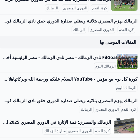
كرة القدم
الدوري المصري
الزمالك
الزمالك يهزم المصري بثلاثية ويعتلي صدارة الدوري حقق نادي الزمالك فوزًا بارزًا على نظيره المصري البورسعيدي بثلاثية نظيفة في مباراة الجولة السادسة من الدوري المصري الممتاز، التي أقيمت مساء السبت 13 سبتمبر 2025 على ستاد برج العرب. افتتح عدي الدباغ التسجيل في الدقيقة 30 بعد متابعة كرة ارتدت من القائم إثر تمريرة من ناصر ماهر وتصدى دفاع المصري، مما استغلها بذكاء ليضع الكرة في الشباك. وفي الشوط الثاني، أضاف عمر جابر الهدف الثاني في الدقيقة 64 بعدما تلقى تمريرة من البرازيلي خوان بيزيرا تابعها داخل منطقة الجزاء بنجاح.
كرة القدم
الدوري المصري
الزمالك
المقالات الموصى بها
FilGoal نادي الزمالك - مصر نادي الزمالك - مصر الرئيسية أخبار مباريات ميركاتو فانتازي في الجول مسابقة التوقعات فيديوهات عدسات آراء حرة ركن الألعاب الدوري المصري الدوري الإنجليزي الممتاز الدوري الإسباني الدوري الإيطالي الدوري الفرنسي الدوري الألماني الدوري السعودي للمحترفين دوري أبطال إفريقيا كأس الكونفدرالية دوري أبطال أوروبا كل البطولات الكرة المصرية الدوري المصري الكرة الأوروبية الكرة الإفريقية منتخب مصر سعودي في الجول الدوري الإنجليزي الدوري الإسباني دوري أبطال أوروبا القسم الثاني رياضات أخرى كرة سلة
الزمالك اليوم
كورة كل يوم مع مؤمن - YouTube السلام عليكم ورحمة الله وبركاتهاهلا ومرحبا بكم في قناة زمالك اليومقناة خاصة باخبار نادي الزمالك اليومية وبعض اخبار الدوري المصري و احصائيات لمباريات الزمال…
الزمالك اليوم
الزمالك يهزم المصري بثلاثية ويعتلي صدارة الدوري حقق نادي الزمالك فوزًا بارزًا على نظيره المصري البورسعيدي بثلاثية نظيفة في مباراة الجولة السادسة من الدوري المصري الممتاز، التي أقيمت مساء السبت 13 سبتمبر 2025 على ستاد برج العرب. افتتح عدي الدباغ التسجيل في الدقيقة 30 بعد متابعة كرة ارتدت من القائم إثر تمريرة من ناصر ماهر وتصدى دفاع المصري، مما استغلها بذكاء ليضع الكرة في الشباك. وفي الشوط الثاني، أضاف عمر جابر الهدف الثاني في الدقيقة 64 بعدما تلقى تمريرة من البرازيلي خوان بيزيرا تابعها داخل منطقة الجزاء بنجاح.
كرة القدم
الدوري المصري
الزمالك
الزمالك والمصري: قمة الإثارة في الدوري المصري 2025 الزمالك اليوم يقف على أعتاب مواجهة حاسمة في الدوري المصري الممتاز لموسم 2025-2026، حيث يستعد لملاقاة فريق المصري البورسعيدي ضمن منافسات الجولة السادسة، والتي تُقام يوم السبت 13 سبتمبر 2025 في تمام الساعة الثامنة مساءً بتوقيت القاهرة. تقام المباراة على استاد برج العرب بمدينة الإسكندرية، وهو ملعب ذو سعة كبيرة يُعطي المباراة طابعاً حماسياً على مستوى الحضور الجماهيري والضغوط التي تشكل فاعلية المباراة في سباق الدوري. يُعد هذا اللقاء محطة مهمة للزمالك الذي يسعى لتعويض خسارته الأخيرة أمام وادي دجلة بهدفين مقابل هدف، إذ أن نقاط المباراة الثلاث لها تأثير كبير في ترتيب الفريق داخل جدول المنافسة الذي يشهد تقاربًا في النقاط بين كبار الفرق.
كرة القدم
الدوري المصري
مباراة الزمالك